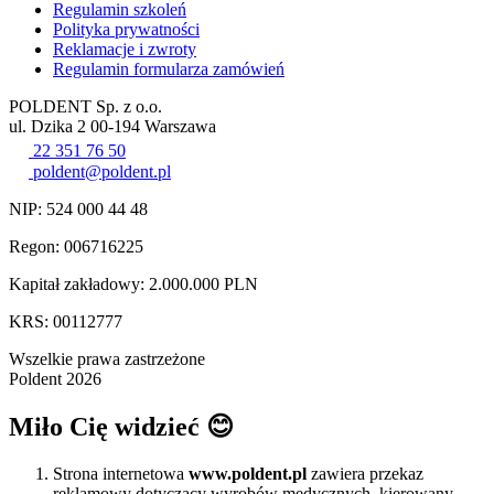
Regulamin szkoleń
Polityka prywatności
Reklamacje i zwroty
Regulamin formularza zamówień
POLDENT Sp. z o.o.
ul. Dzika 2 00-194 Warszawa
22 351 76 50
poldent@poldent.pl
NIP: 524 000 44 48
Regon: 006716225
Kapitał zakładowy: 2.000.000 PLN
KRS: 00112777
Wszelkie prawa zastrzeżone
Poldent 2026
Miło Cię widzieć 😊
Strona internetowa
www.poldent.pl
zawiera przekaz
reklamowy dotyczący wyrobów medycznych, kierowany