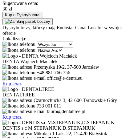
Sugerowana cena:
30 zł
Kup u Dystrybutora
Dystrybutorzy, którzy mają
Endostar Canal Locator
w swojej
ofercie
Lokalizacja:
DENTA Wojciech Maciałek
Przemyska 19/2, 37-500 Jarosław
+48 881 766 756
office@e-denta.eu
Kup teraz
DENTALTREE
Czarnochucka 3, 42-600 Tarnowskie Góry
733 001 011
biuro@dentaltree.pl
Kup teraz
DENTIS s.c M.STEPANIUK,D.STEPANIUK
Mikołaja 1 Lok. 22, 15-420 Białystok