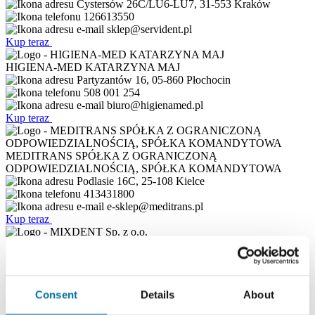
Cystersów 26C/LU6-LU7, 31-553 Kraków
126613550
sklep@servident.pl
Kup teraz
HIGIENA-MED KATARZYNA MAJ
Partyzantów 16, 05-860 Płochocin
508 001 254
biuro@higienamed.pl
Kup teraz
MEDITRANS SPÓŁKA Z OGRANICZONĄ
ODPOWIEDZIALNOŚCIĄ, SPÓŁKA KOMANDYTOWA
Podlasie 16C, 25-108 Kielce
413431800
e-sklep@meditrans.pl
Kup teraz
MIXDENT Sp. z o.o.
ul. Zagonowa 2, 91-232 Łódź
0-42 299 18 45
bok@mixdent.pl
Consent
Details
About
Kup teraz