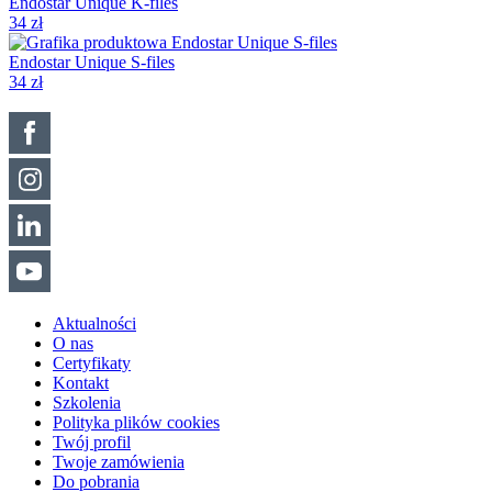
Endostar Unique K-files
34 zł
Endostar Unique S-files
34 zł
Aktualności
O nas
Certyfikaty
Kontakt
Szkolenia
Polityka plików cookies
Twój profil
Twoje zamówienia
Do pobrania