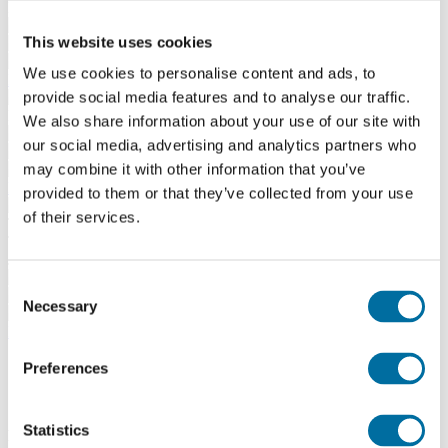
MK DENTAL Małgorzata Kubat
Laski, ul. Cichowszczyzna 36, 05-080 Izabelin
This website uses cookies
227522351
mkdental@wp.pl
We use cookies to personalise content and ads, to
Kup teraz
provide social media features and to analyse our traffic.
MOLARR EWA STEFAŃSKA
We also share information about your use of our site with
Kopernika 55, 90-553 Łódź
our social media, advertising and analytics partners who
426710207
may combine it with other information that you’ve
sklep@molarr.pl
Kup teraz
provided to them or that they’ve collected from your use
of their services.
TECHDENT-CENTER SPÓŁKA JAWNA PIOTR TASIEMSKI,
JAKUB TASIEMSKI
ul. Głogowska 44, 01-742 Warszawa
Consent
226323298
Necessary
Selection
biuro@tech-dent.pl
Kup teraz
Opis produktu
Preferences
Dane techniczne
Materiały do pobrania
Statistics
Przechowywanie